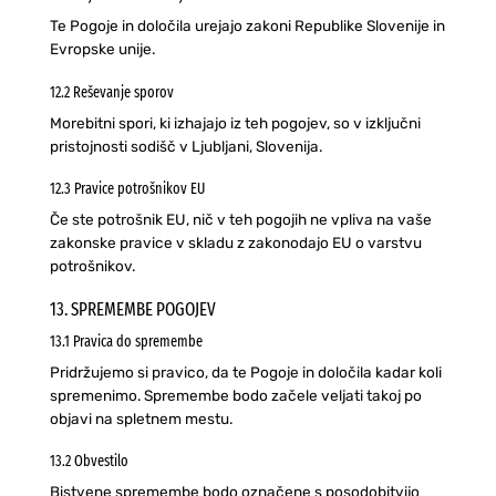
Te Pogoje in določila urejajo zakoni Republike Slovenije in
Evropske unije.
12.2 Reševanje sporov
Morebitni spori, ki izhajajo iz teh pogojev, so v izključni
pristojnosti sodišč v Ljubljani, Slovenija.
12.3 Pravice potrošnikov EU
Če ste potrošnik EU, nič v teh pogojih ne vpliva na vaše
zakonske pravice v skladu z zakonodajo EU o varstvu
potrošnikov.
13. SPREMEMBE POGOJEV
13.1 Pravica do spremembe
Pridržujemo si pravico, da te Pogoje in določila kadar koli
spremenimo. Spremembe bodo začele veljati takoj po
objavi na spletnem mestu.
13.2 Obvestilo
Bistvene spremembe bodo označene s posodobitvijo