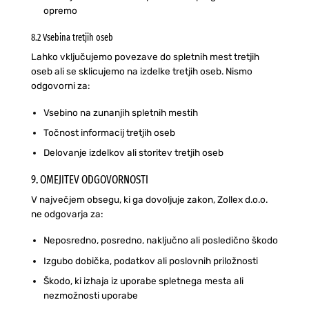
opremo
8.2 Vsebina tretjih oseb
Lahko vključujemo povezave do spletnih mest tretjih
oseb ali se sklicujemo na izdelke tretjih oseb. Nismo
odgovorni za:
Vsebino na zunanjih spletnih mestih
Točnost informacij tretjih oseb
Delovanje izdelkov ali storitev tretjih oseb
9. OMEJITEV ODGOVORNOSTI
V največjem obsegu, ki ga dovoljuje zakon, Zollex d.o.o.
ne odgovarja za:
Neposredno, posredno, naključno ali posledično škodo
Izgubo dobička, podatkov ali poslovnih priložnosti
Škodo, ki izhaja iz uporabe spletnega mesta ali
nezmožnosti uporabe