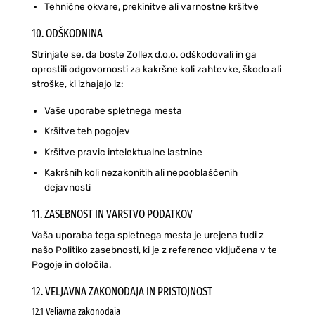
Tehnične okvare, prekinitve ali varnostne kršitve
10. ODŠKODNINA
Strinjate se, da boste Zollex d.o.o. odškodovali in ga
oprostili odgovornosti za kakršne koli zahtevke, škodo ali
stroške, ki izhajajo iz:
Vaše uporabe spletnega mesta
Kršitve teh pogojev
Kršitve pravic intelektualne lastnine
Kakršnih koli nezakonitih ali nepooblaščenih
dejavnosti
11. ZASEBNOST IN VARSTVO PODATKOV
Vaša uporaba tega spletnega mesta je urejena tudi z
našo Politiko zasebnosti, ki je z referenco vključena v te
Pogoje in določila.
12. VELJAVNA ZAKONODAJA IN PRISTOJNOST
12.1 Veljavna zakonodaja