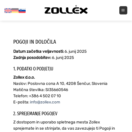
Skoči
na
vsebino
POGOJI IN DOLOČILA
Datum začetka veljavnosti:
6. junij 2025
Zadnja posodobitev:
6. junij 2025
1. PODATKI O PODJETJU
Zollex d.o.o.
Naslov: Poslovna cona A 10, 4208 Šenčur, Slovenia
Matična številka: SI35660546
Telefon: +386 4 502 07 10
E-pošta:
info@zollex.com
2. SPREJEMANJE POGOJEV
Z dostopom in uporabo spletnega mesta Zollex
sprejemate in se strinjate, da vas zavezujejo ti Pogoji in