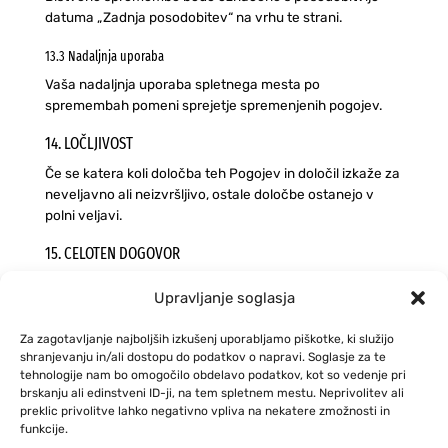
datuma „Zadnja posodobitev“ na vrhu te strani.
13.3 Nadaljnja uporaba
Vaša nadaljnja uporaba spletnega mesta po
spremembah pomeni sprejetje spremenjenih pogojev.
14. LOČLJIVOST
Če se katera koli določba teh Pogojev in določil izkaže za
neveljavno ali neizvršljivo, ostale določbe ostanejo v
polni veljavi.
15. CELOTEN DOGOVOR
Ti Pogoji in določila, skupaj z našo Politiko zasebnosti in
Upravljanje soglasja
Politiko piškotkov, predstavljajo celoten dogovor med
vami in Zollex d.o.o. glede uporabe spletnega mesta.
Za zagotavljanje najboljših izkušenj uporabljamo piškotke, ki služijo
shranjevanju in/ali dostopu do podatkov o napravi. Soglasje za te
16. KONTAKTNI PODATKI
tehnologije nam bo omogočilo obdelavo podatkov, kot so vedenje pri
Za vprašanja o teh Pogojih in določilih:
brskanju ali edinstveni ID-ji, na tem spletnem mestu. Neprivolitev ali
preklic privolitve lahko negativno vpliva na nekatere zmožnosti in
funkcije.
E-pošta:
info@zollex.com