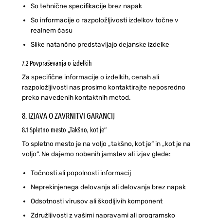
So tehnične specifikacije brez napak
So informacije o razpoložljivosti izdelkov točne v
realnem času
Slike natančno predstavljajo dejanske izdelke
7.2 Povpraševanja o izdelkih
Za specifične informacije o izdelkih, cenah ali
razpoložljivosti nas prosimo kontaktirajte neposredno
preko navedenih kontaktnih metod.
8. IZJAVA O ZAVRNITVI GARANCIJ
8.1 Spletno mesto „Takšno, kot je“
To spletno mesto je na voljo „takšno, kot je“ in „kot je na
voljo“. Ne dajemo nobenih jamstev ali izjav glede:
Točnosti ali popolnosti informacij
Neprekinjenega delovanja ali delovanja brez napak
Odsotnosti virusov ali škodljivih komponent
Združljivosti z vašimi napravami ali programsko