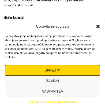
vozil
, vključno z osebnimi avtomobili, kombiji in lahkimi
gospodarskimi vozili.
Ključne lastnosti
:
Celoletno delovanje (dež, sneg, prah in zmrzal)
Upravljanje soglasja
Vzdržljivo kovinsko ogrodje za maksimalen pritisk in
zanesljivost
Za zagotavljanje najboljših izkušenj uporabljamo piškotke, ki služijo
Guma s grafitnim premazom za tiho brisanje brez sledi
shranjevanju in/ali dostopu do podatkov o napravi. Soglasje za te
tehnologije nam bo omogočilo obdelavo podatkov, kot so vedenje pri
Dolga življenjska doba, UV- in ozon-odporne snovi
brskanju ali edinstveni ID-ji, na tem spletnem mestu. Neprivolitev ali
Vključuje
3 adapterje
za večnamensko namestitev
preklic privolitve lahko negativno vpliva na nekatere zmožnosti in
Združljiv z 99% konvencionalnih klasičnih ročic brisalcev
funkcije.
Primerno za naslednje tipe ročic brisalcev
:
SPREJMI
Kljukaste ročice (8,7×7 mm in 9×11 mm)
Stranski zatič (Ø4,8 mm in Ø6,3 mm)
ZAVRNI
Bajonetne ročice (6×21 mm in 7,3×25 mm)
NASTAVITEV
Pravilnik o piškotkih
Pogoji in določila
Copyright 2026 ©
Zollex
Terms and Conditions
Cookies Policy
Privacy Policy