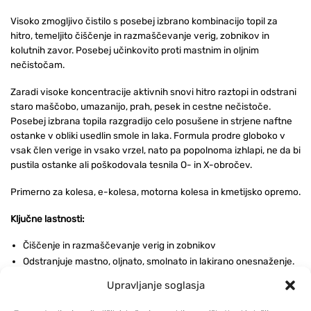
Visoko zmogljivo čistilo s posebej izbrano kombinacijo topil za
hitro, temeljito čiščenje in razmaščevanje verig, zobnikov in
kolutnih zavor. Posebej učinkovito proti mastnim in oljnim
nečistočam.
Zaradi visoke koncentracije aktivnih snovi hitro raztopi in odstrani
staro maščobo, umazanijo, prah, pesek in cestne nečistoče.
Posebej izbrana topila razgradijo celo posušene in strjene naftne
ostanke v obliki usedlin smole in laka. Formula prodre globoko v
vsak člen verige in vsako vrzel, nato pa popolnoma izhlapi, ne da bi
pustila ostanke ali poškodovala tesnila O- in X-obročev.
Primerno za kolesa, e-kolesa, motorna kolesa in kmetijsko opremo.
Ključne lastnosti:
Čiščenje in razmaščevanje verig in zobnikov
Odstranjuje mastno, oljnato, smolnato in lakirano onesnaženje.
Ne pušča ostankov
Upravljanje soglasja
Varno za tesnila z O- in X-obročem
Globok prodor v vrzeli v verigi