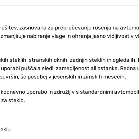
ta rešitev, zasnovana za preprečevanje rosenja na avtomo
 zmanjšuje nabiranje vlage in ohranja jasno vidljivost v v
kih steklih, stranskih oknih, zadnjih steklih in ogledali
i uporabi puščala sledi, zamegljenost ali ostanke. Redna 
površin, še posebej v jesenskih in zimskih mesecih.
sakodnevno uporabo in združljiv s standardnimi avtomobil
za steklo.
teklu