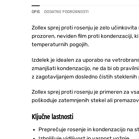
OPIS
DODATNE PODROBNOSTI
Zollex sprej proti rosenju je zelo učinkovi
prozoren, neviden film proti kondenzaciji, ki
temperaturnih pogojih.
Izdelek je idealen za uporabo na vetrobrans
zmanjšati kondenzacijo, ne da bi ob praviln
z zagotavljanjem dosledno čistih steklenih 
Zollex sprej proti rosenju je primeren za v
poškoduje zatemnjenih stekel ali premazov 
Ključne lastnosti
Preprečuje rosenje in kondenzacijo na s
Izboljšuje vidljivost in varnost vožnje