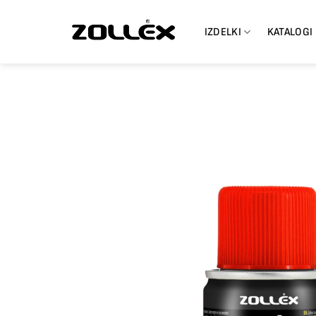
Skoči
na
IZDELKI
KATALOGI
vsebino