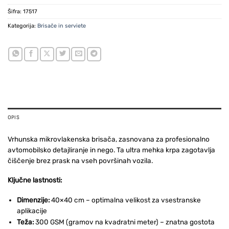
Šifra:
17517
Kategorija:
Brisače in serviete
OPIS
Vrhunska mikrovlakenska brisača, zasnovana za profesionalno
avtomobilsko detajliranje in nego. Ta ultra mehka krpa zagotavlja
čiščenje brez prask na vseh površinah vozila.
Ključne lastnosti:
Dimenzije:
40×40 cm – optimalna velikost za vsestranske
aplikacije
Teža:
300 GSM (gramov na kvadratni meter) – znatna gostota