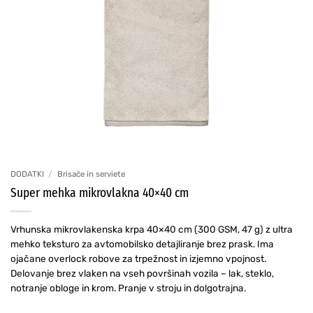
DODATKI
/
Brisače in serviete
Super mehka mikrovlakna 40×40 cm
Vrhunska mikrovlakenska krpa 40×40 cm (300 GSM, 47 g) z ultra
mehko teksturo za avtomobilsko detajliranje brez prask. Ima
ojačane overlock robove za trpežnost in izjemno vpojnost.
Delovanje brez vlaken na vseh površinah vozila – lak, steklo,
notranje obloge in krom. Pranje v stroju in dolgotrajna.