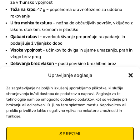
za vrhunsko vpojnost
Teža na krpo:
47 g – popolnoma uravnoteženo za udobno
rokovanje
Ultra mehka tekstura
– nežna do občutljivih površin, vključno z
lakom, steklom, kromom in plastiko
Ojačani robovi
– overlock šivanje preprečuje razpadanje in
podaljšuje življenjsko dobo
Visoka vpojnost
– učinkovito dviga in ujame umazanijo, prah in
vlago brez prog
Delovanje brez vlaken
– pusti površine brezhibne brez
ostankov
Upravljanje soglasja
Trpežna konstrukcija
– ohranja mehkobo in učinkovitost skozi
več ciklov pranja
Za zagotavljanje najboljših izkušenj uporabljamo piškotke, ki služijo
shranjevanju in/ali dostopu do podatkov o napravi. Soglasje za te
Aplikacije:
tehnologije nam bo omogočilo obdelavo podatkov, kot so vedenje pri
Popolna za notranje in zunanje detajliranje, poliranje laka, čiščenje
brskanju ali edinstveni ID-ji, na tem spletnem mestu. Neprivolitev ali
oken, nego armaturne plošče in končno poliranje. Varna za
preklic privolitve lahko negativno vpliva na nekatere zmožnosti in
uporabo na vseh avtomobilskih površinah, vključno s prozornim
funkcije.
lakom, vinilom, usnjem in kromskimi okraski.
SPREJMI
Navodila za nego: